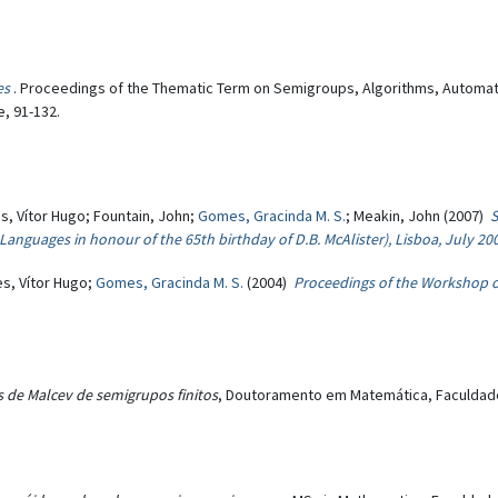
es
. Proceedings of the Thematic Term on Semigroups, Algorithms, Automata
e, 91-132.
s, Vítor Hugo; Fountain, John;
Gomes, Gracinda M. S.
; Meakin, John (2007)
S
nguages in honour of the 65th birthday of D.B. McAlister), Lisboa, July 20
es, Vítor Hugo;
Gomes, Gracinda M. S.
(2004)
Proceedings of the Workshop 
 de Malcev de semigrupos finitos
, Doutoramento em Matemática, Faculdade 