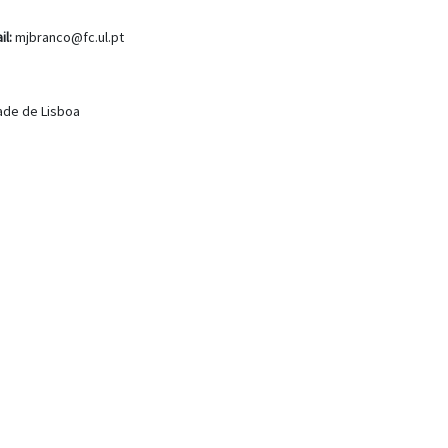
il:
mjbranco@fc.ul.pt
dade de Lisboa