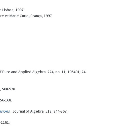
e Lisboa, 1997
re et Marie Curie, França, 1997
of Pure and Applied Algebra: 224, no. 11, 106401, 24
, 568-578.
56-168.
nsions
. Journal of Algebra: 513, 344-367.
-1161.