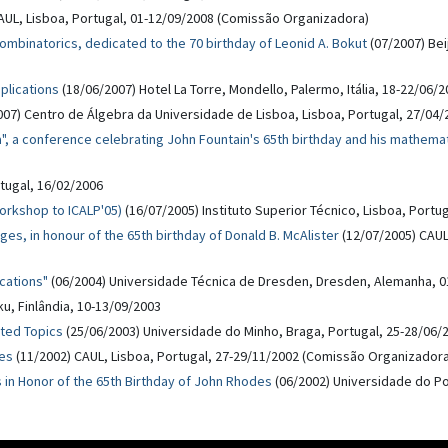
AUL, Lisboa, Portugal, 01-12/09/2008 (Comissão Organizadora)
ombinatorics, dedicated to the 70 birthday of Leonid A. Bokut
(07/2007) Beij
plications
(18/06/2007) Hotel La Torre, Mondello, Palermo, Itália, 18-22/06/
07) Centro de Álgebra da Universidade de Lisboa, Lisboa, Portugal, 27/04
, a conference celebrating John Fountain's 65th birthday and his mathema
rtugal, 16/02/2006
orkshop to ICALP'05)
(16/07/2005) Instituto Superior Técnico, Lisboa, Portu
s, in honour of the 65th birthday of Donald B. McAlister
(12/07/2005) CAUL
cations"
(06/2004) Universidade Técnica de Dresden, Dresden, Alemanha, 
ku, Finlândia, 10-13/09/2003
ated Topics
(25/06/2003) Universidade do Minho, Braga, Portugal, 25-28/06
es
(11/2002) CAUL, Lisboa, Portugal, 27-29/11/2002 (Comissão Organizadora
in Honor of the 65th Birthday of John Rhodes
(06/2002) Universidade do Po