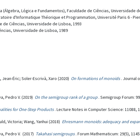
a (Álgebra, Lógica e Fundamentos), Faculdade de Ciências, Universidade d
toire d'Informatique Théorique et Programmation, Université Paris 6 - Pier
 de Ciências, Universidade de Lisboa, 1993
ncias, Universidade de Lisboa, 1989
n, Jean-Éric; Soler-Escrivà, Xaro (2020)
On formations of monoids
. Journal 
lva, Pedro V. (2019)
On the semigroup rank of a group
. Semigroup Forum: 99
alities for One-Step Products
. Lecture Notes in Computer Science: 11088, 1
uld, Victoria; Wang, Yanhui (2018)
Ehresmann monoids: adequacy and expa
lva, Pedro V. (2017)
Takahasi semigroups
. Forum Mathematicum: 29(5), 1145