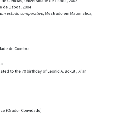
 de Ciências, Universidade de Lisboa, 2002
e de Lisboa, 2004
 e um estudo comparativo
, Mestrado em Matemática,
idade de Coimbra
oa
ed to the 70 birthday of Leonid A. Bokut , Xi'an
ance (Orador Convidado)