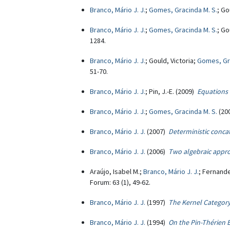
Branco, Mário J. J.
;
Gomes, Gracinda M. S.
; Go
Branco, Mário J. J.
;
Gomes, Gracinda M. S.
; Go
1284.
Branco, Mário J. J.
; Gould, Victoria;
Gomes, Gra
51-70.
Branco, Mário J. J.
; Pin, J.-E. (2009)
Equations 
Branco, Mário J. J.
;
Gomes, Gracinda M. S.
(20
Branco, Mário J. J.
(2007)
Deterministic conca
Branco, Mário J. J.
(2006)
Two algebraic appro
Araújo, Isabel M.;
Branco, Mário J. J.
; Fernand
Forum: 63 (1), 49-62.
Branco, Mário J. J.
(1997)
The Kernel Category
Branco, Mário J. J.
(1994)
On the Pin-Thérien