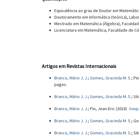
Equivalência ao grau de Doutor em Matemátic
Doutoramento em Informática (teórica), Labora
Mestrado em Matemática (Álgebra), Faculdade
Licenciatura em Matemática, Faculdade de Ciê
Artigos em Revistas Internacionais
Branco, Mário J. J.
;
Gomes, Gracinda M. S.
; Pi
pages.
Branco, Mário J. J.
;
Gomes, Gracinda M. S.
; Si
Branco, Mário J. J.
; Pin, Jean-Eric (2018)
Inequ
Branco, Mário J. J.
;
Gomes, Gracinda M. S.
; Go
Branco, Mário J. J.
;
Gomes, Gracinda M. S.
; Si