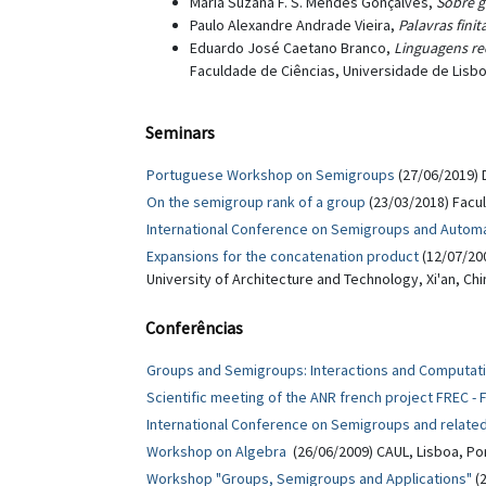
Maria Suzana F. S. Mendes Gonçalves,
Sobre g
Paulo Alexandre Andrade Vieira,
Palavras finita
Eduardo José Caetano Branco,
Linguagens rec
Faculdade de Ciências, Universidade de Lisbo
Seminars
Portuguese Workshop on Semigroups
(27/06/2019) 
On the semigroup rank of a group
(23/03/2018) Facu
International Conference on Semigroups and Automa
Expansions for the concatenation product
(12/07/200
University of Architecture and Technology, Xi'an, Chi
Conferências
Groups and Semigroups: Interactions and Computat
Scientific meeting of the ANR french project FREC - F
International Conference on Semigroups and related
Workshop on Algebra
(26/06/2009) CAUL, Lisboa, Po
Workshop "Groups, Semigroups and Applications"
(2