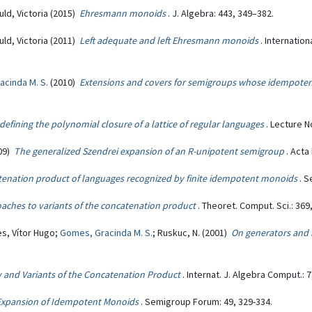
uld, Victoria (2015)
Ehresmann monoids
. J. Algebra: 443, 349–382.
uld, Victoria (2011)
Left adequate and left Ehresmann monoids
. Internatio
cinda M. S.
(2010)
Extensions and covers for semigroups whose idempotent
defining the polynomial closure of a lattice of regular languages
. Lecture 
09)
The generalized Szendrei expansion of an R-unipotent semigroup
. Acta
tenation product of languages recognized by finite idempotent monoids
. S
aches to variants of the concatenation product
. Theoret. Comput. Sci.: 369
es, Vítor Hugo;
Gomes, Gracinda M. S.
; Ruskuc, N. (2001)
On generators and 
 and Variants of the Concatenation Product
. Internat. J. Algebra Comput.: 7
 Expansion of Idempotent Monoids
. Semigroup Forum: 49, 329-334.