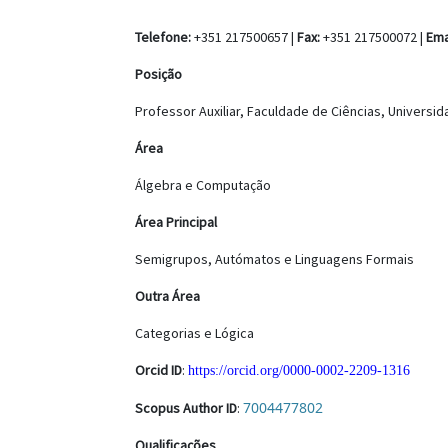
Telefone:
+351 217500657 |
Fax:
+351 217500072 |
Ema
Posição
Professor Auxiliar, Faculdade de Ciências, Universi
Área
Álgebra e Computação
Área Principal
Semigrupos, Autómatos e Linguagens Formais
Outra Área
Categorias e Lógica
Orcid ID
:
https://orcid.org/0000-0002-2209-1316
7004477802
Scopus Author ID
:
Qualificações