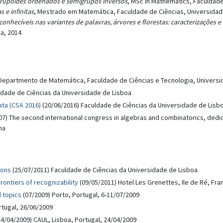
rupóides ordenados e semigrupos inversos
, MSc in Mathematics, Faculdade
s e infinitas
, Mestrado em Matemática, Faculdade de Ciências, Universidad
onhecíveis nas variantes de palavras, árvores e florestas: caracterizações
a, 2014
Departmento de Matemática, Faculdade de Ciências e Tecnologia, Univers
ldade de Ciências da Universidade de Lisboa
ta (CSA 2016)
(20/06/2016) Faculdade de Ciências da Universidade de Lisb
7) The second international congress in algebras and combinatorics, dedicat
na
ions
(25/07/2011) Faculdade de Ciências da Universidade de Lisboa
rontiers of recognizability
(09/05/2011) Hotel Les Grenettes, Ile de Ré, Fr
 topics
(07/2009) Porto, Portugal, 6-11/07/2009
rtugal, 26/06/2009
4/04/2009) CAUL, Lisboa, Portugal, 24/04/2009