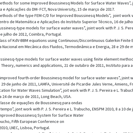
 Methods for some Improved Boussinesq Models for Surface Water Waves”, joi
 e Aplicações do DM- FCT, Nova University, 15 de março de 2017.
 Methods of the type FEM-C/D for Improved Boussinesq Models”, joint work wit
tro de Matemática e Aplicações do Instituto Superior Técnico, 16 de julho 
ussinesq-type models for surface water waves”, joint work with P. J. S. Per
 julho de 2012, Coimbra, Portugal.
 class of KdV-BBM equations using Continuous/Discontinuous Galerkin Finite E
cia Nacional em Mecânica dos Fluidos, Termodinâmica e Energia, 28 e 29 de 
sinesq-type models for surface water waves using finite element methods”, 
 Theory, numerics and applications, 21 de outubro de 2011, Instituto para a 
n improved fourth-order Boussinesq model for surface water waves”, joint wor
29 de junho de 2011, LAMFA, Université de Picardie Jules Verne, Amiens, F
cation for Water Waves Simulation”, joit work with P. J. S. Pereira e L. Tra
a 24 de março de 2011, Long Beach, USA.
classe de equações de Boussinesq para ondas
po”, jont work with P. J. S. Pereira e L. Trabucho, ENSPM 2010, 8 a 10 de ju
n Improved Boussinesq System for Surface Water
Trabucho, Fifth European Conference on
010, LNEC, Lisboa, Portugal.