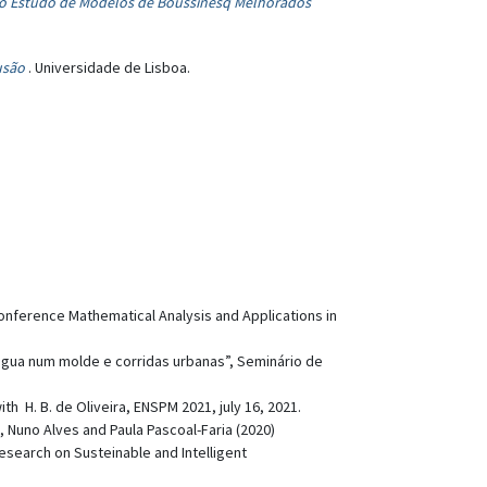
 o Estudo de Modelos de Boussinesq Melhorados
usão
. Universidade de Lisboa.
 Conference Mathematical Analysis and Applications in
 água num molde e corridas urbanas”, Seminário de
th H. B. de Oliveira, ENSPM 2021, july 16, 2021.
, Nuno Alves and Paula Pascoal-Faria (2020)
esearch on Susteinable and Intelligent