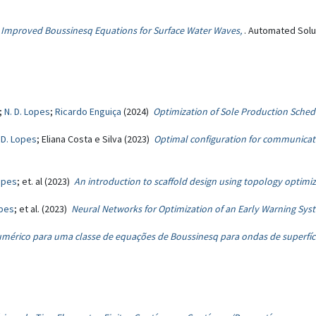
)
Improved Boussinesq Equations for Surface Water Waves,
. Automated Solut
;
N. D. Lopes
;
Ricardo Enguiça
(2024)
Optimization of Sole Production Sched
 D. Lopes
; Eliana Costa e Silva (2023)
Optimal configuration for communicati
Lopes
; et. al (2023)
An introduction to scaffold design using topology optim
opes
; et al. (2023)
Neural Networks for Optimization of an Early Warning Sys
érico para uma classe de equações de Boussinesq para ondas de superfí