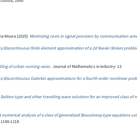
 Lisboa, 2000
Ana Moura (2025)
Minimizing costs in signal provision by communication ante
/discontinuous finite element approximation of a 2d Navier-Stokes problem
ling of urban running races
. Journal of Mathematics in Industry: 13.
/discontinuous Galerkin approximations for a fourth-order nonlinear pro
)
Soliton-type and other travelling wave solutions for an improved class of 
A numerical analysis of a class of generalized Boussinesq-type equations u
, 1186-1218.