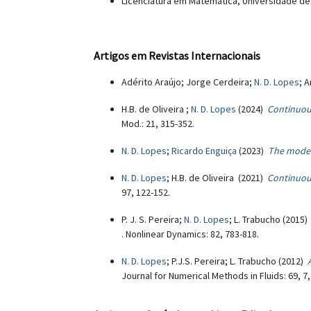
Licenciatura em Matemática, Universidade de
Artigos em Revistas Internacionais
Adérito Araújo; Jorge Cerdeira;
N. D. Lopes
; 
H.B. de Oliveira ;
N. D. Lopes
(2024)
Continuous
Mod.: 21, 315-352.
N. D. Lopes
;
Ricardo Enguiça
(2023)
The model
N. D. Lopes
; H.B. de Oliveira (2021)
Continuous
97, 122-152.
P. J. S. Pereira;
N. D. Lopes
; L. Trabucho (2015
. Nonlinear Dynamics: 82, 783-818.
N. D. Lopes
; P.J.S. Pereira; L. Trabucho (2012)
Journal for Numerical Methods in Fluids: 69, 7