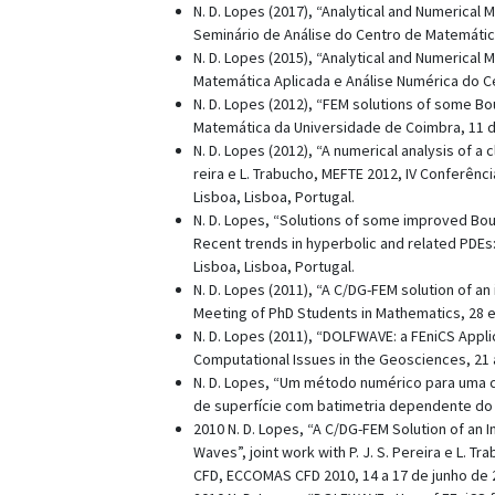
N. D. Lopes (2017), “Analytical and Numerical
Seminário de Análise do Centro de Matemática
N. D. Lopes (2015), “Analytical and Numerical
Matemática Aplicada e Análise Numérica do Cen
N. D. Lopes (2012), “FEM solutions of some Bo
Matemática da Universidade de Coimbra, 11 de
N. D. Lopes (2012), “A numerical analysis of a
reira e L. Trabucho, MEFTE 2012, IV Conferên
Lisboa, Lisboa, Portugal.
N. D. Lopes, “Solutions of some improved Bous
Recent trends in hyperbolic and related PDEs:
Lisboa, Lisboa, Portugal.
N. D. Lopes (2011), “A C/DG-FEM solution of a
Meeting of PhD Students in Mathematics, 28 e 
N. D. Lopes (2011), “DOLFWAVE: a FEniCS Appli
Computational Issues in the Geosciences, 21 
N. D. Lopes, “Um método numérico para uma 
de superfície com batimetria dependente do tem
2010 N. D. Lopes, “A C/DG-FEM Solution of a
Waves”, joint work with P. J. S. Pereira e L. 
CFD, ECCOMAS CFD 2010, 14 a 17 de junho de 2