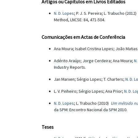
Artigos ou Capítulos em Livros Editados
N. D. Lopes
; P. J. S. Pereira; L. Trabucho (2012
Method, LNCSE: 84, 471-504.
Comunicações em Actas de Conferência
Ana Moura; Isabel Cristina Lopes; João Matias
Adérito Araújo; Jorge Cerdeira; Ana Moura;
N.
Industry Reports.
Jan Marxen; Sérgio Lopes; T. Charters;
N. D. 
L. V. Pinheiro; Sérgio Lopes; Ana Prior;
N. D. L
N. D. Lopes
; L. Trabucho (2010)
Um método num
da SPM: Encontro Nacional da SPM 2010.
Teses