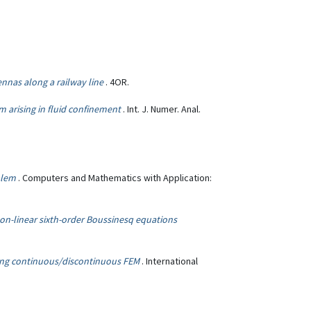
nnas along a railway line
. 4OR.
 arising in fluid confinement
. Int. J. Numer. Anal.
blem
. Computers and Mathematics with Application:
non-linear sixth-order Boussinesq equations
sing continuous/discontinuous FEM
. International