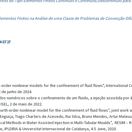
ricos do Tipo Elementos Finitos Contínuos e Contínuos/Descontínuos para
.
lementos Finitos na Análise de uma Classe de Problemas de Convecção-Dif
4-EF2F
h-order nonlinear models for the confinement of fluid flows", International
2 de junho de 2024.
ados numéricos sobre o confinamento de um fluido, a injeção assistida por
ISEL, 2 de maio de 2022.
urth-order nonlinear model for the confinement of fluid flows”, joint work wi
do Enguiça, Tiago Charters de Azevedo, Rui Silva, Bruno Mendes, Artur Mateus
cal Methods in Water Assisted Injection in Multi–Tubular Moulds”, RESIM – R
e, IPLEIRIA & Universitat Internacional de Catalunya, 4-5 June, 2020.