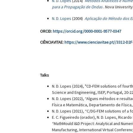
N. D. Lopes
(2014)
Métodos Analíticos e Numé
para a Propagação de Ondas
. Nova Univesrity
N. D. Lopes
(2004)
Aplicação do Método dos E
ORCID:
https://orcid.org/0000-0001-9577-0347
CIÊNCIAVITAE:
https://www.cienciavitae.pt//3312-D2F
Talks
N. D. Lopes (2024), "CD-FEM solutions of fourt
Science and Engineering, ISEP, Portugal, 20-2
N. D. Lopes (2022), “Alguns métodos e result
Física e Matemática, Departamento de Física, 
N. D. Lopes (2021), “C/DG-FEM solutions of a fo
E. C. Figueiredo (orador), N. D. Lopes, Ricar
“MathMould I&D Project: Analytical and Numeri
Manufacturing, International Virtual Conferenc