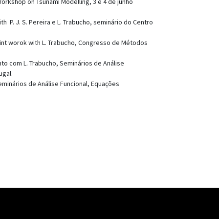
 Workshop on Tsunami Modelling, 3 e 4 de junho
h P. J. S. Pereira e L. Trabucho, seminário do Centro
oint worok with L. Trabucho, Congresso de Métodos
nto com L. Trabucho, Seminários de Análise
ugal.
eminários de Análise Funcional, Equações