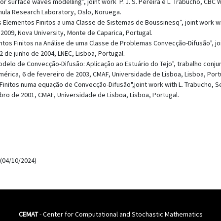
or surface waves modelling”, joint work P. J. S. Pereira e L. Trabucho, CBC
mula Research Laboratory, Oslo, Noruega.
 Elementos Finitos a uma Classe de Sistemas de Boussinesq”, joint work wit
2009, Nova University, Monte de Caparica, Portugal.
ntos Finitos na Análise de uma Classe de Problemas Convecção-Difusão", j
 de junho de 2004, LNEC, Lisboa, Portugal.
odelo de Convecção-Difusão: Aplicação ao Estuário do Tejo", trabalho conju
mérica, 6 de fevereiro de 2003, CMAF, Universidade de Lisboa, Lisboa, Port
Finitos numa equação de Convecção-Difusão",joint work with L. Trabucho, S
bro de 2001, CMAF, Universidade de Lisboa, Lisboa, Portugal.
(04/10/2024)
CEMAT
- Center for Computational and Stochastic Mathematics