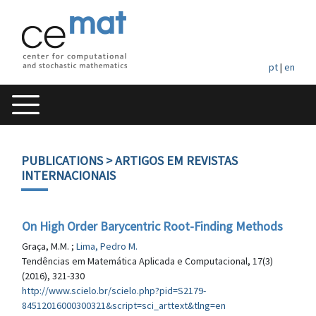
pt
|
en
PUBLICATIONS
> ARTIGOS EM REVISTAS
INTERNACIONAIS
On High Order Barycentric Root-Finding Methods
Graça, M.M. ;
Lima, Pedro M.
Tendências em Matemática Aplicada e Computacional, 17(3)
(2016), 321-330
http://www.scielo.br/scielo.php?pid=S2179-
84512016000300321&script=sci_arttext&tlng=en