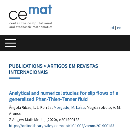
pt
|
en
PUBLICATIONS
> ARTIGOS EM REVISTAS
INTERNACIONAIS
Analytical and numerical studies for slip flows of a
generalised Phan-Thien-Tanner fluid
Ângela Ribau; L. L. Ferrás;
Morgado, M. Luísa
; Magda rebelo; A. M.
Afonso
Z Angew Math Mech., (2020), e201900183
https://onlinelibrary.wiley.com/doi/10.1002/zamm.201900183