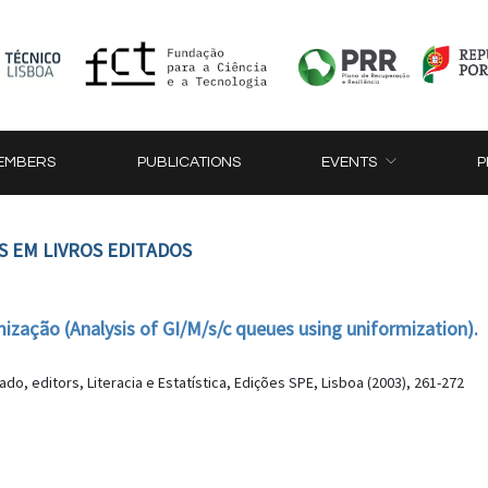
EMBERS
PUBLICATIONS
EVENTS
P
S EM LIVROS EDITADOS
rmização (Analysis of GI/M/s/c queues using uniformization).
osado, editors, Literacia e Estatística, Edições SPE, Lisboa (2003), 261-272