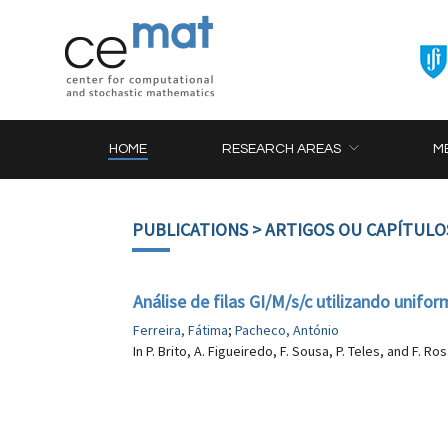
HOME
RESEARCH AREAS
M
PUBLICATIONS
> ARTIGOS OU CAPÍTULO
Análise de filas GI/M/s/c utilizando unifo
Ferreira, Fátima
;
Pacheco, António
In P. Brito, A. Figueiredo, F. Sousa, P. Teles, and F. R