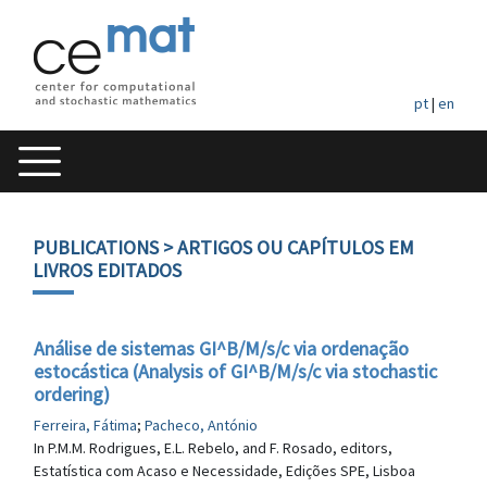
pt
|
en
PUBLICATIONS
> ARTIGOS OU CAPÍTULOS EM
LIVROS EDITADOS
Análise de sistemas GI^B/M/s/c via ordenação
estocástica (Analysis of GI^B/M/s/c via stochastic
ordering)
Ferreira, Fátima
;
Pacheco, António
In P.M.M. Rodrigues, E.L. Rebelo, and F. Rosado, editors,
Estatística com Acaso e Necessidade, Edições SPE, Lisboa